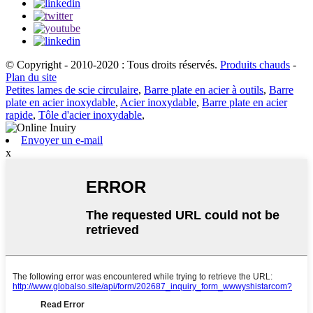
© Copyright - 2010-2020 : Tous droits réservés.
Produits chauds
-
Plan du site
Petites lames de scie circulaire
,
Barre plate en acier à outils
,
Barre
plate en acier inoxydable
,
Acier inoxydable
,
Barre plate en acier
rapide
,
Tôle d'acier inoxydable
,
Envoyer un e-mail
x