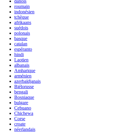
danois
roumain
indonésien
tchèque
afrikaans
suédois
polonais
basque
catalan
espéranto
hindi
Laotien
albanais
Amharique
arménien
azerbaïdjanais
Biélorusse
bengali
Bosniaque
bulgare
Cebuano
Chichewa
Corse
croate
néerlandais