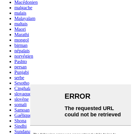
Macédonien
malgache
malais
Malayalam
maltais
Maori
Marathi
mongol
birman
népalais
norvégien
Pashto
persan
Punjabi
serbe
Sesotho
Cinghalais
slovaque
slovène
somali
Samoan
Gaélique écossais
Shona
Sindhi
Sundanais