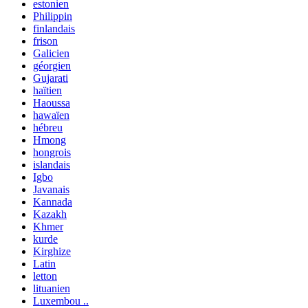
estonien
Philippin
finlandais
frison
Galicien
géorgien
Gujarati
haïtien
Haoussa
hawaïen
hébreu
Hmong
hongrois
islandais
Igbo
Javanais
Kannada
Kazakh
Khmer
kurde
Kirghize
Latin
letton
lituanien
Luxembou ..