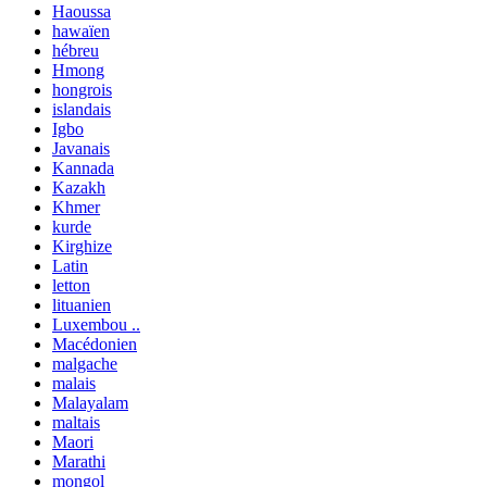
Haoussa
hawaïen
hébreu
Hmong
hongrois
islandais
Igbo
Javanais
Kannada
Kazakh
Khmer
kurde
Kirghize
Latin
letton
lituanien
Luxembou ..
Macédonien
malgache
malais
Malayalam
maltais
Maori
Marathi
mongol