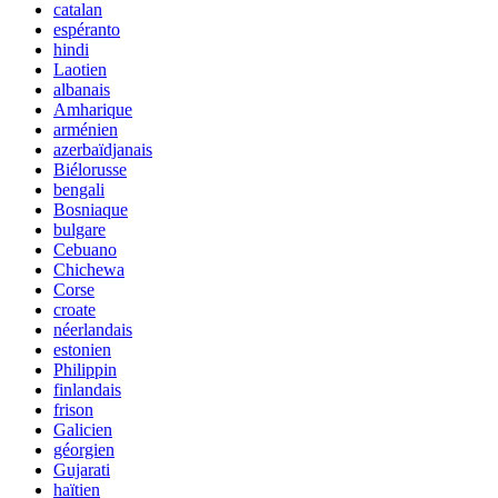
catalan
espéranto
hindi
Laotien
albanais
Amharique
arménien
azerbaïdjanais
Biélorusse
bengali
Bosniaque
bulgare
Cebuano
Chichewa
Corse
croate
néerlandais
estonien
Philippin
finlandais
frison
Galicien
géorgien
Gujarati
haïtien