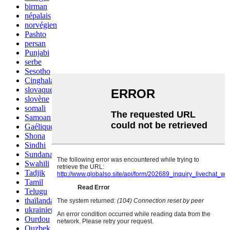
birman
népalais
norvégien
Pashto
persan
Punjabi
serbe
Sesotho
Cinghalais
slovaque
slovène
somali
Samoan
Gaélique écossais
Shona
Sindhi
Sundanais
Swahili
Tadjik
Tamil
Telugu
thaïlandais
ukrainien
Ourdou
Ouzbek