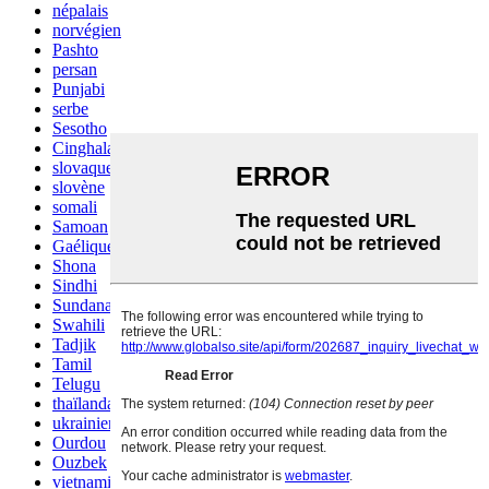
népalais
norvégien
Pashto
persan
Punjabi
serbe
Sesotho
Cinghalais
slovaque
slovène
somali
Samoan
Gaélique écossais
Shona
Sindhi
Sundanais
Swahili
Tadjik
Tamil
Telugu
thaïlandais
ukrainien
Ourdou
Ouzbek
vietnamien