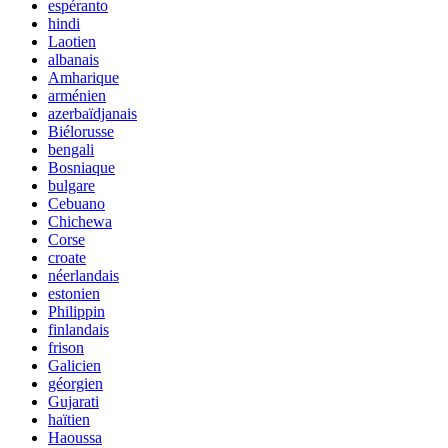
espéranto
hindi
Laotien
albanais
Amharique
arménien
azerbaïdjanais
Biélorusse
bengali
Bosniaque
bulgare
Cebuano
Chichewa
Corse
croate
néerlandais
estonien
Philippin
finlandais
frison
Galicien
géorgien
Gujarati
haïtien
Haoussa