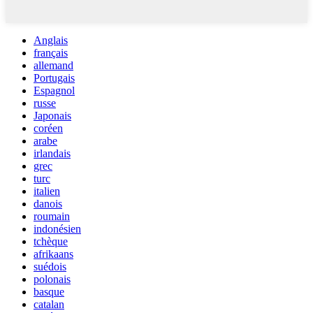
Anglais
français
allemand
Portugais
Espagnol
russe
Japonais
coréen
arabe
irlandais
grec
turc
italien
danois
roumain
indonésien
tchèque
afrikaans
suédois
polonais
basque
catalan