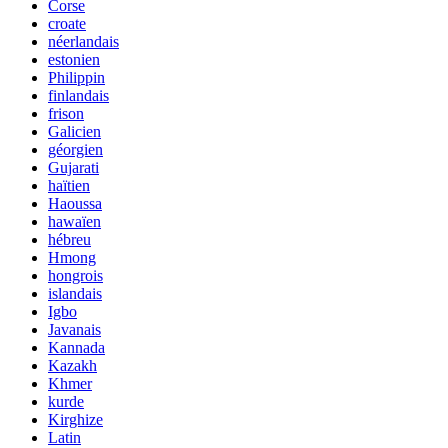
Corse
croate
néerlandais
estonien
Philippin
finlandais
frison
Galicien
géorgien
Gujarati
haïtien
Haoussa
hawaïen
hébreu
Hmong
hongrois
islandais
Igbo
Javanais
Kannada
Kazakh
Khmer
kurde
Kirghize
Latin