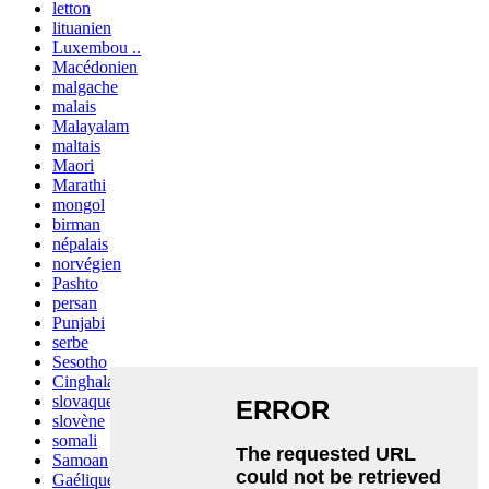
letton
lituanien
Luxembou ..
Macédonien
malgache
malais
Malayalam
maltais
Maori
Marathi
mongol
birman
népalais
norvégien
Pashto
persan
Punjabi
serbe
Sesotho
Cinghalais
slovaque
slovène
somali
Samoan
Gaélique écossais