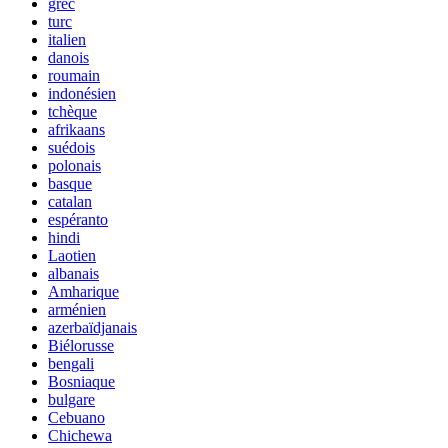
grec
turc
italien
danois
roumain
indonésien
tchèque
afrikaans
suédois
polonais
basque
catalan
espéranto
hindi
Laotien
albanais
Amharique
arménien
azerbaïdjanais
Biélorusse
bengali
Bosniaque
bulgare
Cebuano
Chichewa