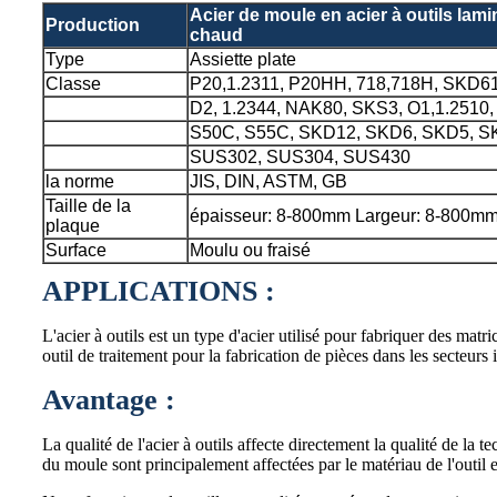
Acier de moule en acier à outils lami
Production
chaud
Type
Assiette plate
Classe
P20,1.2311, P20HH, 718,718H, SKD61
D2, 1.2344, NAK80, SKS3, O1,1.2510,
S50C, S55C, SKD12, SKD6, SKD5, S
SUS302, SUS304, SUS430
la norme
JIS, DIN, ASTM, GB
Taille de la
épaisseur: 8-800mm Largeur: 8-800m
plaque
Surface
Moulu ou fraisé
APPLICATIONS :
L'acier à outils est un type d'acier utilisé pour fabriquer des matr
outil de traitement pour la fabrication de pièces dans les secteurs i
Avantage :
La qualité de l'acier à outils affecte directement la qualité de la 
du moule sont principalement affectées par le matériau de l'outil e