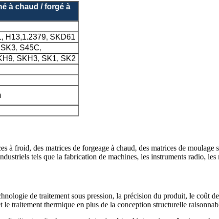
né à chaud / forgé à
, H13,1.2379, SKD61
 SK3, S45C,
KH9, SKH3, SK1, SK2
m
ices à froid, des matrices de forgeage à chaud, des matrices de moulage sou
ndustriels tels que la fabrication de machines, les instruments radio, les 
technologie de traitement sous pression, la précision du produit, le coût d
t le traitement thermique en plus de la conception structurelle raisonnabl